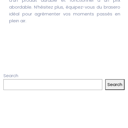
d’un produit durable et fonctionnel à un prix
abordable. N’hésitez plus, équipez-vous du brasero
idéal pour agrémenter vos moments passés en
plein air.
Search
Search
Articles récents
“Sensation Connectée : Plaisir Précis”