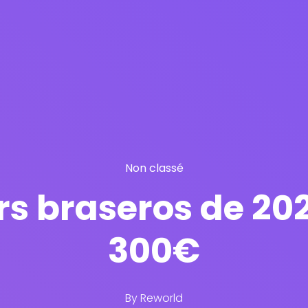
Non classé
urs braseros de 20
300€
By
Reworld