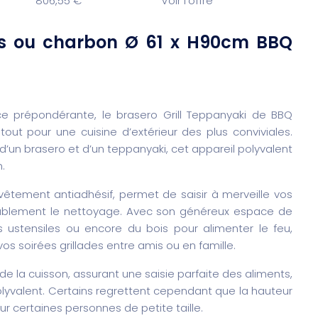
806,55 €
Voir l’offre
ois ou charbon Ø 61 x H90cm BBQ
e prépondérante, le brasero Grill Teppanyaki de BBQ
ut pour une cuisine d’extérieur des plus conviviales.
, d’un brasero et d’un teppanyaki, cet appareil polyvalent
.
vêtement antiadhésif, permet de saisir à merveille vos
dérablement le nettoyage. Avec son généreux espace de
ustensiles ou encore du bois pour alimenter le feu,
s soirées grillades entre amis ou en famille.
é de la cuisson, assurant une saisie parfaite des aliments,
l polyvalent. Certains regrettent cependant que la hauteur
ur certaines personnes de petite taille.