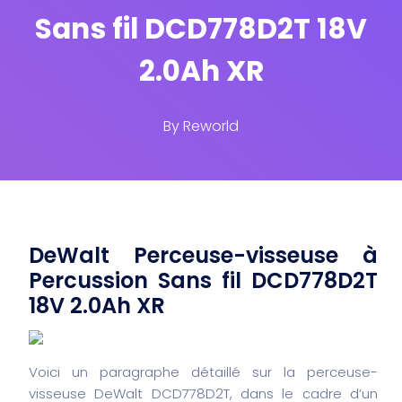
Sans fil DCD778D2T 18V
2.0Ah XR
By
Reworld
DeWalt Perceuse-visseuse à
Percussion Sans fil DCD778D2T
18V 2.0Ah XR
Voici un paragraphe détaillé sur la perceuse-
visseuse DeWalt DCD778D2T, dans le cadre d’un