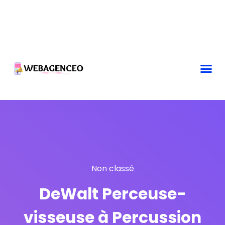
Non classé
DeWalt Perceuse-
visseuse à Percussion