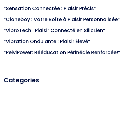
“Sensation Connectée : Plaisir Précis”
“Cloneboy : Votre Boîte à Plaisir Personnalisée”
“VibroTech : Plaisir Connecté en SilicLien”
“Vibration Ondulante : Plaisir Élevé”
“PelviPower: Rééducation Périnéale Renforcée!”
Categories
(1,706)
Les blocs produits
(1,067)
Non classé