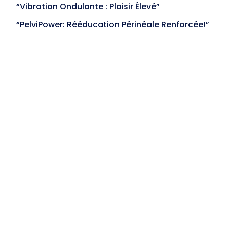
“Vibration Ondulante : Plaisir Élevé”
“PelviPower: Rééducation Périnéale Renforcée!”
Categories
(1,706)
Les blocs produits
(1,067)
Non classé