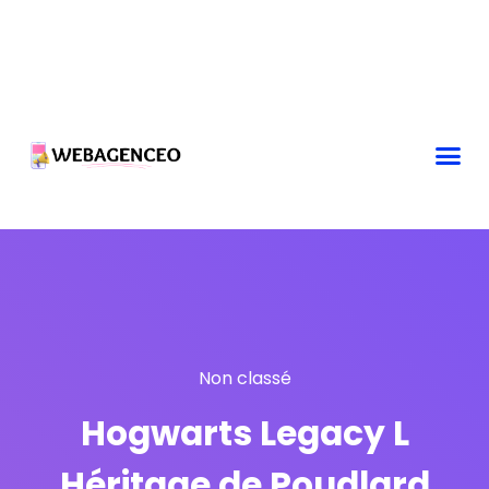
Non classé
Hogwarts Legacy L
Héritage de Poudlard