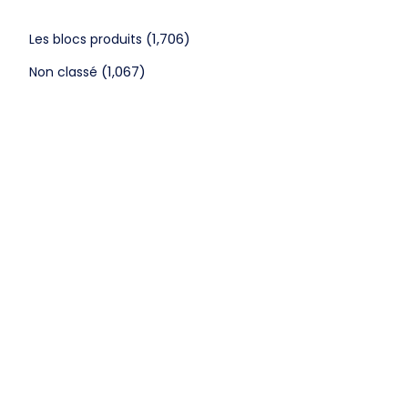
(1,706)
Les blocs produits
(1,067)
Non classé
CGV
Mentions légales
©2024 Webagenceo Tous droits réservés