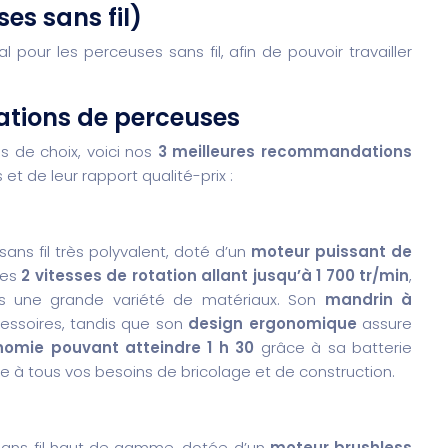
es sans fil)
l pour les perceuses sans fil, afin de pouvoir travailler
tions de perceuses
es de choix, voici nos
3 meilleures recommandations
t de leur rapport qualité-prix :
ns fil très polyvalent, doté d’un
moteur puissant de
ses
2 vitesses de rotation allant jusqu’à 1 700 tr/min
,
ns une grande variété de matériaux. Son
mandrin à
essoires, tandis que son
design ergonomique
assure
omie pouvant atteindre 1 h 30
grâce à sa batterie
re à tous vos besoins de bricolage et de construction.
ans fil haut de gamme, dotée d’un
moteur brushless