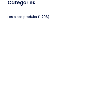
Categories
(1,706)
Les blocs produits
(1,067)
Non classé
CGV
Mentions légales
©2024 Webagenceo Tous droits réservés