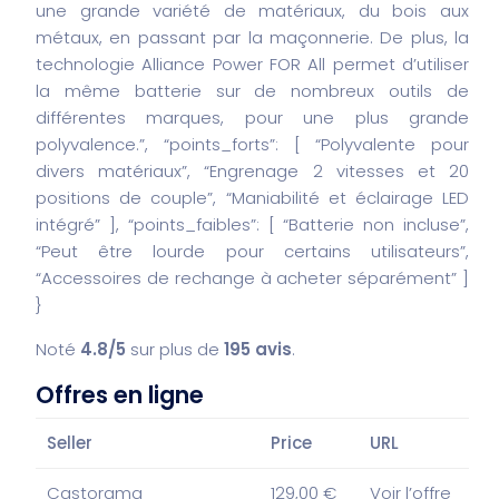
une grande variété de matériaux, du bois aux
métaux, en passant par la maçonnerie. De plus, la
technologie Alliance Power FOR All permet d’utiliser
la même batterie sur de nombreux outils de
différentes marques, pour une plus grande
polyvalence.”,
“points_forts”: [
“Polyvalente pour
divers matériaux”,
“Engrenage 2 vitesses et 20
positions de couple”,
“Maniabilité et éclairage LED
intégré”
],
“points_faibles”: [
“Batterie non incluse”,
“Peut être lourde pour certains utilisateurs”,
“Accessoires de rechange à acheter séparément”
]
}
Noté
4.8/5
sur plus de
195 avis
.
Offres en ligne
Seller
Price
URL
Castorama
129,00 €
Voir l’offre