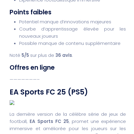
Points faibles
Potentiel manque d’innovations majeures
Courbe d’apprentissage élevée pour les
nouveaux joueurs
Possible manque de contenu supplémentaire
Noté
5/5
sur plus de
36 avis
.
Offres en ligne
———————–
EA Sports FC 25 (PS5)
La dernière version de la célèbre série de jeux de
football,
EA Sports FC 25
, promet une expérience
immersive et améliorée pour les joueurs sur les