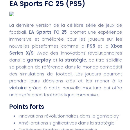
EA Sports FC 25 (PS5)
La dernière version de la célèbre série de jeux de
football,
EA Sports FC 25
, promet une expérience
immersive et améliorée pour les joueurs sur les
nouvelles plateformes comme la
PS5
et la
Xbox
Series X/S
. Avec des innovations révolutionnaires
dans le
gameplay
et la
stratégie
, ce titre solidifie
sa position de référence dans le monde compétitif
des simulations de football. Les joueurs pourront
prendre leurs décisions clés et les mener à la
victoire
grâce à cette nouvelle mouture qui offre
une expérience footballistique immersive.
Points forts
Innovations révolutionnaires dans le gameplay
Améliorations significatives dans la stratégie
Expérience footballistique immersive