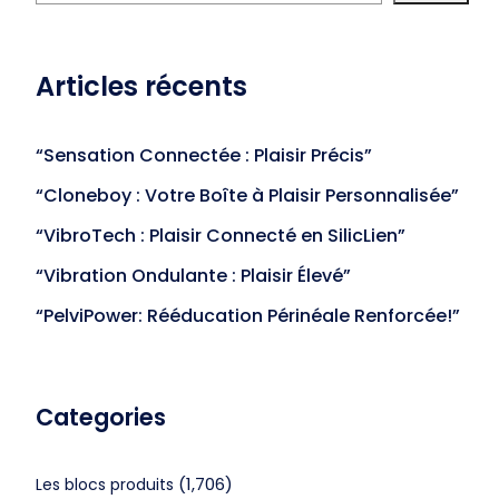
Articles récents
“Sensation Connectée : Plaisir Précis”
“Cloneboy : Votre Boîte à Plaisir Personnalisée”
“VibroTech : Plaisir Connecté en SilicLien”
“Vibration Ondulante : Plaisir Élevé”
“PelviPower: Rééducation Périnéale Renforcée!”
Categories
(1,706)
Les blocs produits