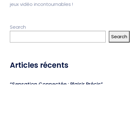
jeux vidéo incontournables !
Search
Search
Articles récents
“Sensation Connectée : Plaisir Précis”
“Cloneboy : Votre Boîte à Plaisir Personnalisée”
“VibroTech : Plaisir Connecté en SilicLien”
“Vibration Ondulante : Plaisir Élevé”
“PelviPower: Rééducation Périnéale Renforcée!”