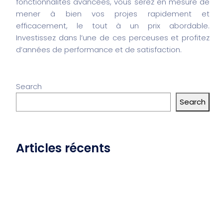
fonctionnalités avancées, vous serez en mesure de
mener à bien vos projes rapidement et
efficacement, le tout à un prix abordable.
Investissez dans l’une de ces perceuses et profitez
d’années de performance et de satisfaction.
Search
Search
Articles récents
“Sensation Connectée : Plaisir Précis”
“Cloneboy : Votre Boîte à Plaisir Personnalisée”
“VibroTech : Plaisir Connecté en SilicLien”