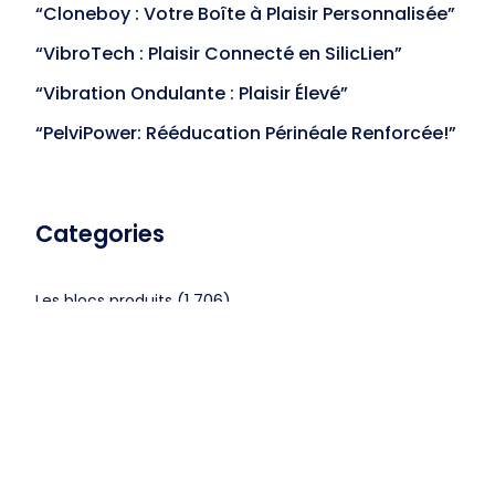
“Cloneboy : Votre Boîte à Plaisir Personnalisée”
“VibroTech : Plaisir Connecté en SilicLien”
“Vibration Ondulante : Plaisir Élevé”
“PelviPower: Rééducation Périnéale Renforcée!”
Categories
(1,706)
Les blocs produits
(1,067)
Non classé