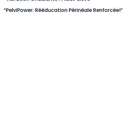
“PelviPower: Rééducation Périnéale Renforcée!”
Categories
(1,706)
Les blocs produits
(1,067)
Non classé
CGV
Mentions légales