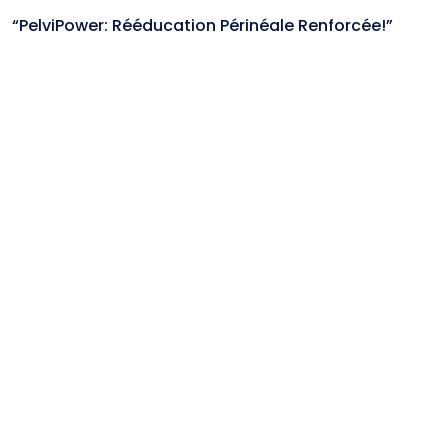
“PelviPower: Rééducation Périnéale Renforcée!”
Categories
(1,706)
Les blocs produits
(1,067)
Non classé
CGV
Mentions légales
©2024 Webagenceo Tous droits réservés