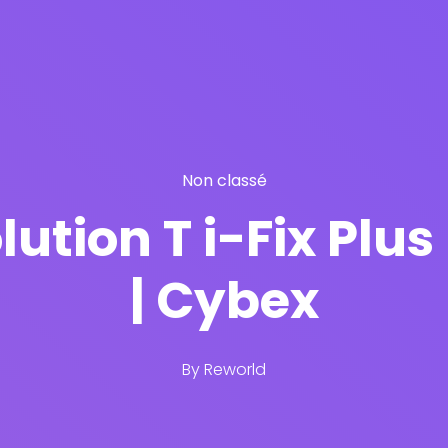
Non classé
ution T i-Fix Plu
| Cybex
By
Reworld