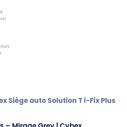
al
ort
teurs
e
ex Siège auto Solution T i-Fix Plus
us – Mirage Grey | Cybex