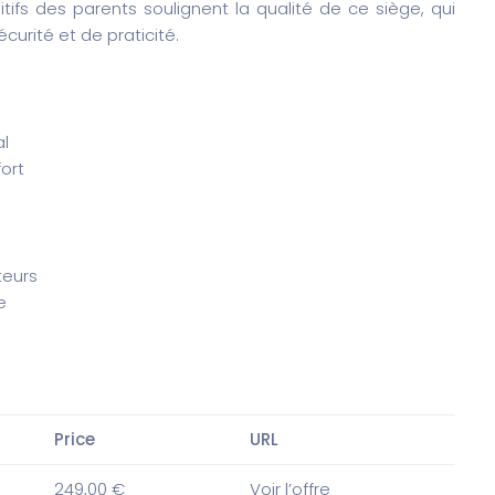
fs des parents soulignent la qualité de ce siège, qui
urité et de praticité.
al
ort
teurs
e
Price
URL
249,00 €
Voir l’offre