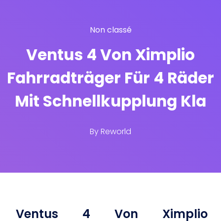
Non classé
Ventus 4 Von Ximplio
Fahrradträger Für 4 Räder
Mit Schnellkupplung Kla
By
Reworld
Ventus 4 Von Ximplio