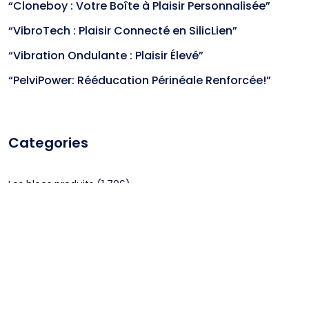
“Cloneboy : Votre Boîte à Plaisir Personnalisée”
“VibroTech : Plaisir Connecté en SilicLien”
“Vibration Ondulante : Plaisir Élevé”
“PelviPower: Rééducation Périnéale Renforcée!”
Categories
(1,706)
Les blocs produits
(1,067)
Non classé