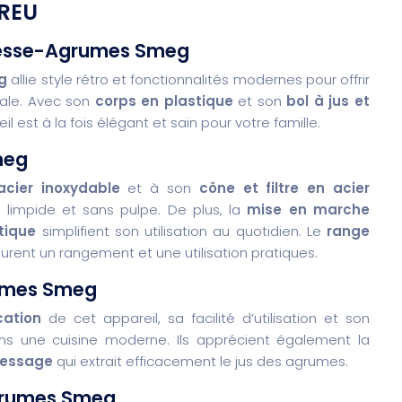
REU
Presse-Agrumes Smeg
g
allie style rétro et fonctionnalités modernes pour offrir
ale. Avec son
corps en plastique
et son
bol à jus et
l est à la fois élégant et sain pour votre famille.
meg
acier inoxydable
et à son
cône et filtre en acier
s limpide et sans pulpe. De plus, la
mise en marche
tique
simplifient son utilisation au quotidien. Le
range
urent un rangement et une utilisation pratiques.
grumes Smeg
cation
de cet appareil, sa facilité d’utilisation et son
ns une cuisine moderne. Ils apprécient également la
ressage
qui extrait efficacement le jus des agrumes.
Agrumes Smeg