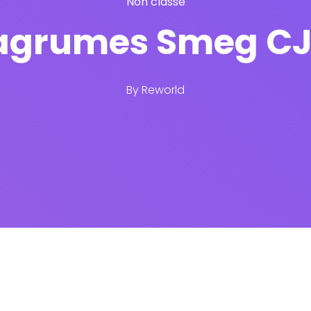
Non classé
 agrumes Smeg CJ
By
Reworld