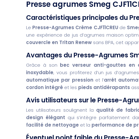
Presse agrumes Smeg CJF11C
Caractéristiques principales du 
Le
Presse-Agrumes Crème CJF11CREU
de
Sme
une expérience de jus d’agrumes maison optim
couvercle en Tritan Renew
sans BPA, cet apparei
Avantages du Presse-Agrumes S
Grâce à son
bec verseur anti-gouttes en 
inoxydable
, vous profiterez d’un jus d’agrume
automatique par pression
et l’
arrêt automa
cordon intégré
et les
pieds antidérapants
ass
Avis utilisateurs sur le Presse-A
Les utilisateurs soulignent la
qualité de fabri
design élégant
qui s’intègre parfaitement da
facilité de nettoyage
et la
performance de p
Éventuel point faible du Presse-