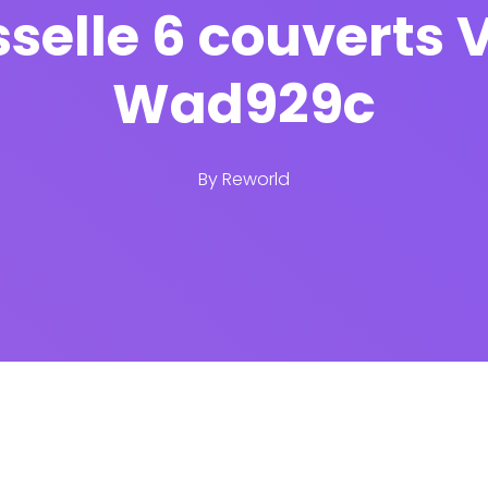
sselle 6 couverts 
Wad929c
By
Reworld