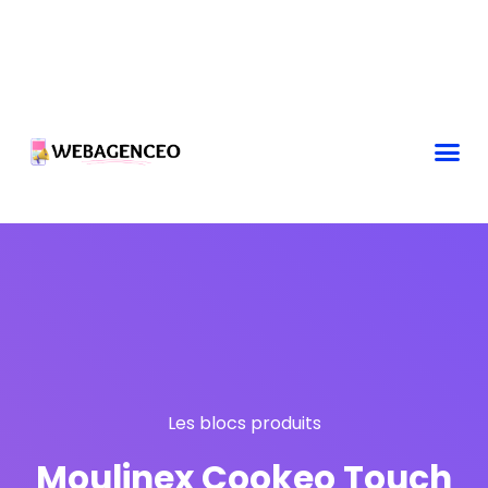
Les blocs produits
Moulinex Cookeo Touch