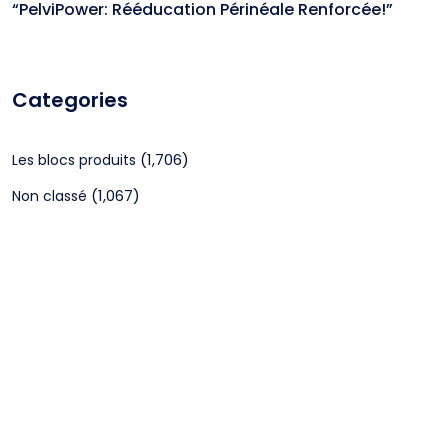
“PelviPower: Rééducation Périnéale Renforcée!”
Categories
(1,706)
Les blocs produits
(1,067)
Non classé
CGV
Mentions légales
©2024 Webagenceo Tous droits réservés