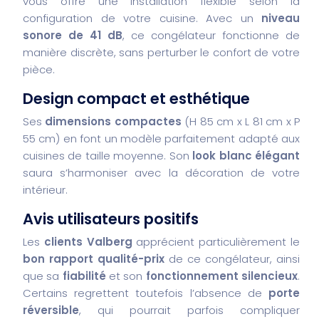
vous offre une installation flexible selon la
configuration de votre cuisine. Avec un
niveau
sonore de 41 dB
, ce congélateur fonctionne de
manière discrète, sans perturber le confort de votre
pièce.
Design compact et esthétique
Ses
dimensions compactes
(H 85 cm x L 81 cm x P
55 cm) en font un modèle parfaitement adapté aux
cuisines de taille moyenne. Son
look blanc élégant
saura s’harmoniser avec la décoration de votre
intérieur.
Avis utilisateurs positifs
Les
clients Valberg
apprécient particulièrement le
bon rapport qualité-prix
de ce congélateur, ainsi
que sa
fiabilité
et son
fonctionnement silencieux
.
Certains regrettent toutefois l’absence de
porte
réversible
, qui pourrait parfois compliquer