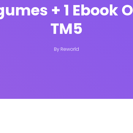
gumes + 1 Ebook O
TM5
By
Reworld