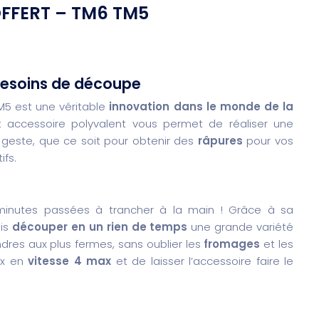
OFFERT – TM6 TM5
 besoins de découpe
M5 est une véritable
innovation dans le monde de la
t accessoire polyvalent vous permet de réaliser une
geste, que ce soit pour obtenir des
râpures
pour vos
ifs.
s minutes passées à trancher à la main ! Grâce à sa
ais
découper en un rien de temps
une grande variété
ndres aux plus fermes, sans oublier les
fromages
et les
mix en
vitesse 4 max
et de laisser l’accessoire faire le