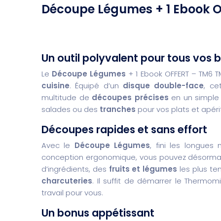
Découpe Légumes + 1 Ebook 
Un outil polyvalent pour tous vos
Le
Découpe Légumes
+ 1 Ebook OFFERT – TM6 T
cuisine
. Équipé d’un
disque double-face
, ce
multitude de
découpes précises
en un simple 
salades ou des
tranches
pour vos plats et apérit
Découpes rapides et sans effort
Avec le
Découpe Légumes
, fini les longue
conception ergonomique, vous pouvez désorm
d’ingrédients, des
fruits et légumes
les plus te
charcuteries
. Il suffit de démarrer le Thermo
travail pour vous.
Un bonus appétissant