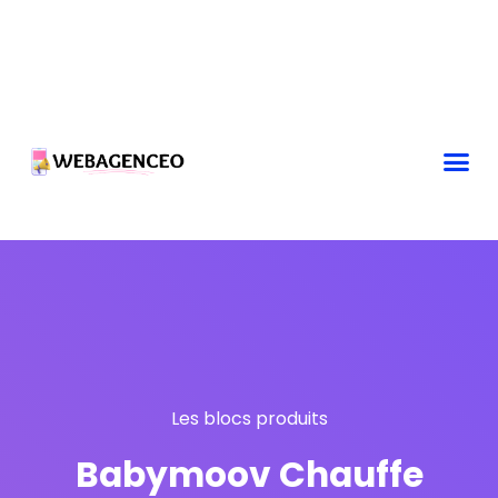
Les blocs produits
Babymoov Chauffe