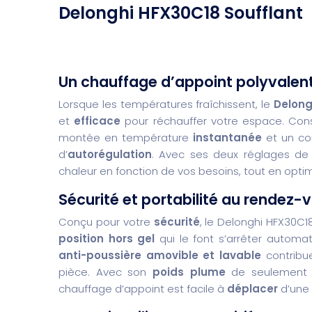
Delonghi HFX30C18 Soufflant
Un chauffage d’appoint
polyvalen
Lorsque les températures fraîchissent, le
Delong
et
efficace
pour réchauffer votre espace. Con
montée en température
instantanée
et un co
d’
autorégulation
. Avec ses deux réglages d
chaleur en fonction de vos besoins, tout en opti
Sécurité
et
portabilité
au rendez-
Conçu pour votre
sécurité
, le Delonghi HFX30C
position hors gel
qui le font s’arrêter autom
anti-poussière amovible et lavable
contribue
pièce. Avec son
poids plume
de seulement 
chauffage d’appoint est facile à
déplacer
d’une 