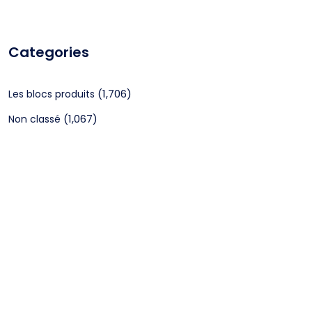
Categories
(1,706)
Les blocs produits
(1,067)
Non classé
CGV
Mentions légales
©2024 Webagenceo Tous droits réservés