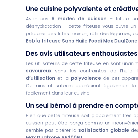
Une cuisine polyvalente et créativ
Avec ses
6 modes de cuisson
– friture sa
déshydratation – cette friteuse vous ouvre un 
préparer des frites maison, rôtir des légumes, c
Ebbfa friteuse Sans Huile Foodi Max DualZon
Des avis utilisateurs enthousiastes
Les utilisateurs de cette friteuse en sont unani
savoureux
sans les contraintes de l’huile
d’utilisation
et la
polyvalence
de cet apparei
Certains utilisateurs apprécient également l
facilement dans leur cuisine.
Un seul bémol à prendre en compt
Bien que cette friteuse soit globalement très 
cuisson peut être perçu comme un inconvénient
semble pas altérer la
satisfaction globale
des
Max DualZone AF400EU
.