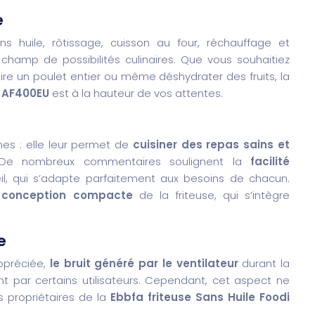
e
ns huile, rôtissage, cuisson au four, réchauffage et
champ de possibilités culinaires. Que vous souhaitiez
uire un poulet entier ou même déshydrater des fruits, la
e AF400EU
est à la hauteur de vos attentes.
mes : elle leur permet de
cuisiner des repas sains et
. De nombreux commentaires soulignent la
facilité
l, qui s’adapte parfaitement aux besoins de chacun.
a
conception compacte
de la friteuse, qui s’intègre
e
appréciée,
le bruit généré par le ventilateur
durant la
 par certains utilisateurs. Cependant, cet aspect ne
 propriétaires de la
Ebbfa friteuse Sans Huile Foodi