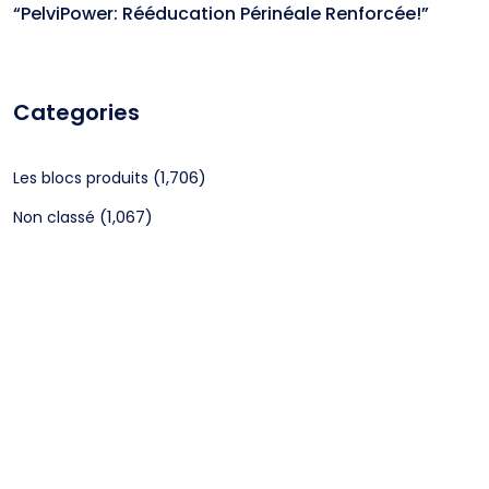
“PelviPower: Rééducation Périnéale Renforcée!”
Categories
(1,706)
Les blocs produits
(1,067)
Non classé
CGV
Mentions légales
©2024 Webagenceo Tous droits réservés