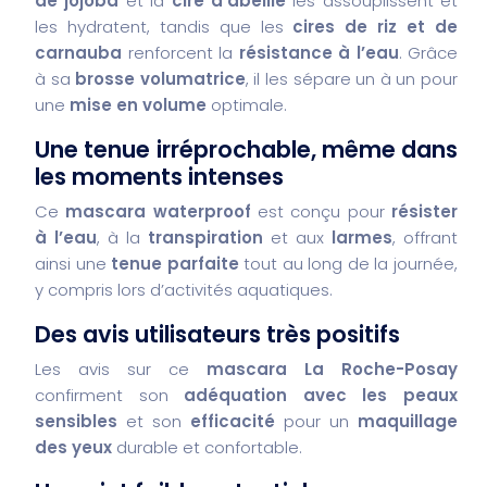
de jojoba
et la
cire d’abeille
les assouplissent et
les hydratent, tandis que les
cires de riz et de
carnauba
renforcent la
résistance à l’eau
. Grâce
à sa
brosse volumatrice
, il les sépare un à un pour
une
mise en volume
optimale.
Une tenue irréprochable, même dans
les moments intenses
Ce
mascara waterproof
est conçu pour
résister
à l’eau
, à la
transpiration
et aux
larmes
, offrant
ainsi une
tenue parfaite
tout au long de la journée,
y compris lors d’activités aquatiques.
Des avis utilisateurs très positifs
Les avis sur ce
mascara La Roche-Posay
confirment son
adéquation avec les peaux
sensibles
et son
efficacité
pour un
maquillage
des yeux
durable et confortable.