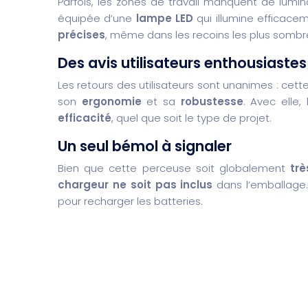
Parfois, les zones de travail manquent de lumi
équipée d’une
lampe LED
qui illumine efficace
précises
, même dans les recoins les plus sombr
Des avis utilisateurs enthousiastes
Les retours des utilisateurs sont unanimes : cett
son
ergonomie
et sa
robustesse
. Avec elle,
efficacité
, quel que soit le type de projet.
Un seul bémol à signaler
Bien que cette perceuse soit globalement
tr
chargeur ne soit pas inclus
dans l’emballage.
pour recharger les batteries.