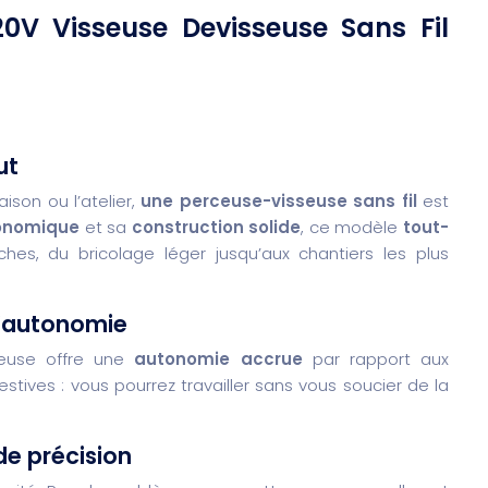
20V Visseuse Devisseuse Sans Fil
ut
aison ou l’atelier,
une perceuse-visseuse sans fil
est
onomique
et sa
construction solide
, ce modèle
tout-
s, du bricolage léger jusqu’aux chantiers les plus
d’autonomie
ceuse offre une
autonomie accrue
par rapport aux
estives : vous pourrez travailler sans vous soucier de la
de précision