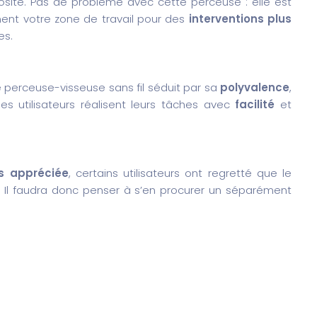
nosité. Pas de problème avec cette perceuse : elle est
ment votre zone de travail pour des
interventions plus
es.
e perceuse-visseuse sans fil séduit par sa
polyvalence
,
 les utilisateurs réalisent leurs tâches avec
facilité
et
ès appréciée
, certains utilisateurs ont regretté que le
 Il faudra donc penser à s’en procurer un séparément