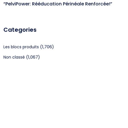
“PelviPower: Rééducation Périnéale Renforcée!”
Categories
(1,706)
Les blocs produits
(1,067)
Non classé
CGV
Mentions légales
©2024 Webagenceo Tous droits réservés