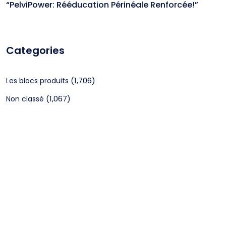
“PelviPower: Rééducation Périnéale Renforcée!”
Categories
(1,706)
Les blocs produits
(1,067)
Non classé
CGV
Mentions légales
©2024 Webagenceo Tous droits réservés