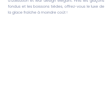
d’utilisation et leur design élégant. Finis les glaçons
fondus et les boissons tièdes, offrez-vous le luxe de
la glace fraîche à moindre coût !
Search
Search
Articles récents
“Sensation Connectée : Plaisir Précis”