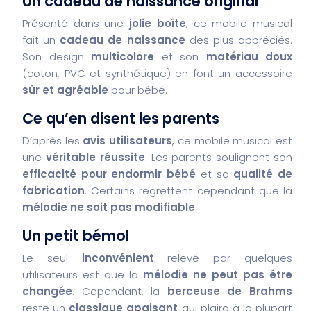
Un cadeau de naissance original
Présenté dans une
jolie boîte
, ce mobile musical
fait un
cadeau de naissance
des plus appréciés.
Son design
multicolore
et son
matériau doux
(coton, PVC et synthétique) en font un accessoire
sûr et agréable
pour bébé.
Ce qu’en disent les parents
D’après les
avis utilisateurs
, ce mobile musical est
une
véritable réussite
. Les parents soulignent son
efficacité pour endormir bébé
et sa
qualité de
fabrication
. Certains regrettent cependant que la
mélodie ne soit pas modifiable
.
Un petit bémol
Le seul
inconvénient
relevé par quelques
utilisateurs est que la
mélodie ne peut pas être
changée
. Cependant, la
berceuse de Brahms
reste un
classique apaisant
qui plaira à la plupart