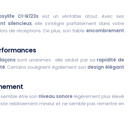
life Cl-ik123s
est un véritable atout. Avec ses
nt silencieux
, elle s’intègre parfaitement dans votre
lors de réceptions. De plus, son faible
encombrement
performances
laçons
sont unanimes : elle séduit par sa
rapidité de
ité
. Certains soulignent également son
design élégant
onnement
 semble être son
niveau sonore
légèrement plus élevé
este relativement mineur et ne semble pas remettre en