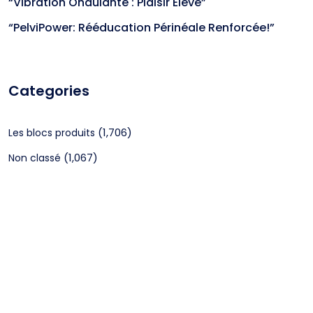
“Vibration Ondulante : Plaisir Élevé”
“PelviPower: Rééducation Périnéale Renforcée!”
Categories
(1,706)
Les blocs produits
(1,067)
Non classé
CGV
Mentions légales