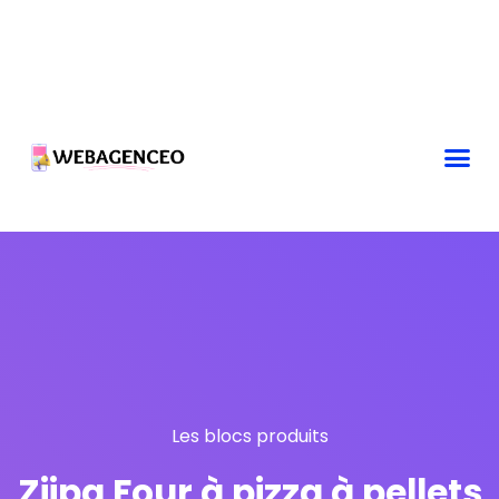
Les blocs produits
Ziipa Four à pizza à pellets