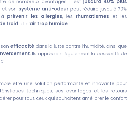
fre de nombreux avantages. Il est
jusqu’à 40% plus
, et son
système anti-odeur
peut réduire jusqu’à 70%
e à
prévenir les allergies
, les
rhumatismes
et les
de froid
et d’
air trop humide
.
 son
efficacité
dans la lutte contre l’humidité, ainsi que
enversement
. Ils apprécient également la possibilité de
e.
ble être une solution performante et innovante pour
actéristiques techniques, ses avantages et les retours
sidérer pour tous ceux qui souhaitent améliorer le confort