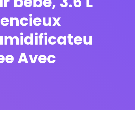
 bébé, 3.6 L
ilencieux
umidificateu
ee Avec