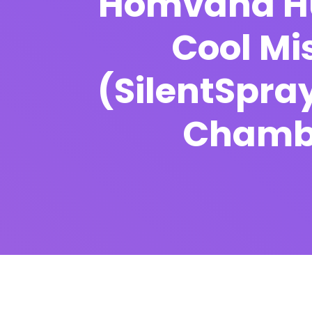
Homvana Hum
Cool Mis
(SilentSpra
Chambr