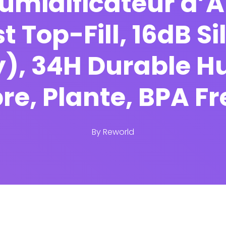
idificateur d’Air
t Top-Fill, 16dB S
y), 34H Durable H
e, Plante, BPA Fr
By
Reworld