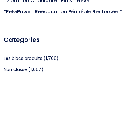
“Vibration Ondulante : Plaisir Élevé”
“PelviPower: Rééducation Périnéale Renforcée!”
Categories
(1,706)
Les blocs produits
(1,067)
Non classé
CGV
Mentions légales