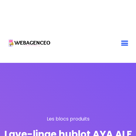
Les blocs produits
Lave-linge hublot AYA ALF