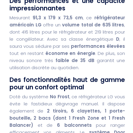
Des performances et une capacité
impressionnantes
Mesurant
91,3 x 179 x 73,5 cm
, ce
réfrigérateur
américain LG
offre un
volume total de 635 litres
,
dont 416 litres pour le réfrigérateur et 219 litres pour
le congélateur. Avec sa classe énergétique
D
, il
saura vous séduire par ses
performances élevées
tout en restant
économe en énergie
. De plus, son
niveau sonore très
faible de 35 dB
garantit une
utilisation discrète au quotidien.
Des fonctionnalités haut de gamme
pour un confort optimal
Doté du système
No Frost
, ce réfrigérateur LG vous
évite le fastidieux dégivrage manuel. Il dispose
également de
2 tiroirs, 6 clayettes, 1 porte-
bouteille, 2 bacs (dont 1 Fresh Zone et 1 Fresh
Balancer)
et de
6 balconnets
pour ranger
efficacement vos aliments. Le
système Door