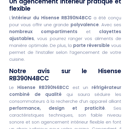
Un agencement intérieur pratique et
flexible
L’
intérieur du Hisense RB390N4BCC
a été conçu
pour vous offrir une grande
polyvalence
. Avec ses
nombreux compartiments
et
clayettes
ajustables
, vous pourrez ranger vos aliments de
manière optimale. De plus, la
porte réversible
vous
permet de l’installer selon l’agencement de votre
cuisine.
Notre avis sur le Hisense
RB390N4BCC
Le
Hisense RB390N4BCC
est un
réfrigérateur
combiné de qualité
qui saura séduire les
consommateurs à la recherche d’un appareil alliant
performance, design et praticité
. Ses
caractéristiques techniques, son faible niveau
sonore et son agencement intérieur flexible en font
un choix judicieux pour votre cuisine. Cependant, il