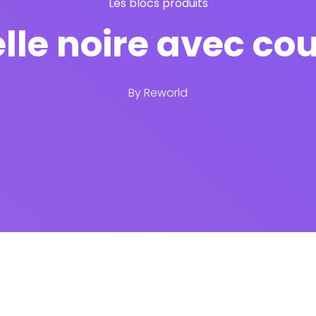
Les blocs produits
lle noire avec cou
By
Reworld