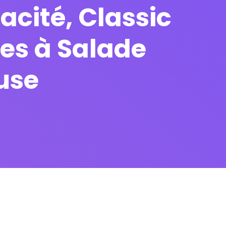
cité, Classic
ses à Salade
use