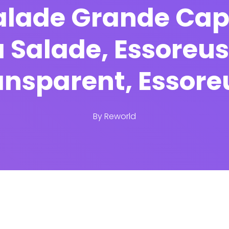
alade Grande Capa
 Salade, Essoreu
ansparent, Essore
By
Reworld