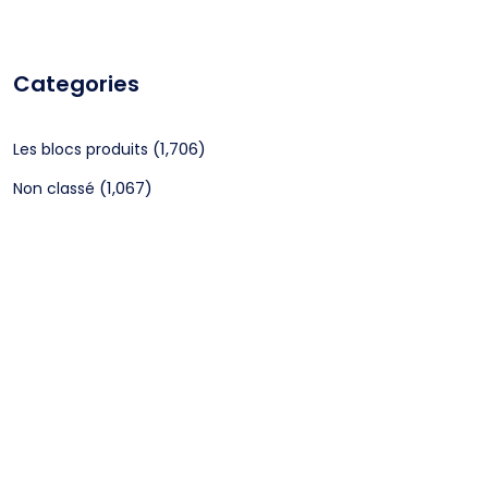
Categories
(1,706)
Les blocs produits
(1,067)
Non classé
CGV
Mentions légales
©2024 Webagenceo Tous droits réservés