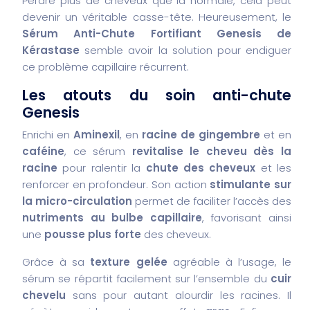
Perdre plus de cheveux que la normale, cela peut
devenir un véritable casse-tête. Heureusement, le
Sérum Anti-Chute Fortifiant Genesis de
Kérastase
semble avoir la solution pour endiguer
ce problème capillaire récurrent.
Les atouts du soin anti-chute
Genesis
Enrichi en
Aminexil
, en
racine de gingembre
et en
caféine
, ce sérum
revitalise le cheveu dès la
racine
pour ralentir la
chute des cheveux
et les
renforcer en profondeur. Son action
stimulante sur
la micro-circulation
permet de faciliter l’accès des
nutriments au bulbe capillaire
, favorisant ainsi
une
pousse plus forte
des cheveux.
Grâce à sa
texture gelée
agréable à l’usage, le
sérum se répartit facilement sur l’ensemble du
cuir
chevelu
sans pour autant alourdir les racines. Il