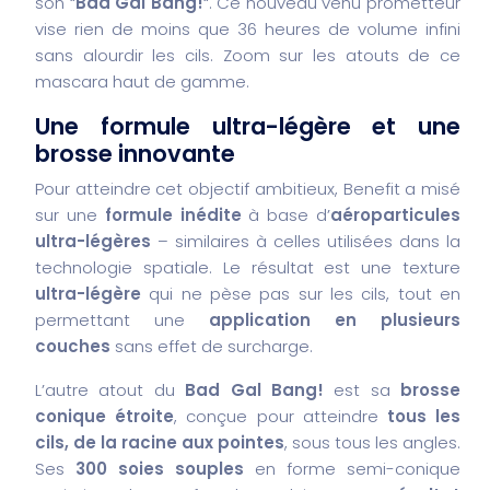
son “
Bad Gal Bang!
“. Ce nouveau venu prometteur
vise rien de moins que 36 heures de volume infini
sans alourdir les cils. Zoom sur les atouts de ce
mascara haut de gamme.
Une formule ultra-légère et une
brosse innovante
Pour atteindre cet objectif ambitieux, Benefit a misé
sur une
formule inédite
à base d’
aéroparticules
ultra-légères
– similaires à celles utilisées dans la
technologie spatiale. Le résultat est une texture
ultra-légère
qui ne pèse pas sur les cils, tout en
permettant une
application en plusieurs
couches
sans effet de surcharge.
L’autre atout du
Bad Gal Bang!
est sa
brosse
conique étroite
, conçue pour atteindre
tous les
cils, de la racine aux pointes
, sous tous les angles.
Ses
300 soies souples
en forme semi-conique