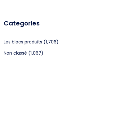
Categories
(1,706)
Les blocs produits
(1,067)
Non classé
CGV
Mentions légales
©2024 Webagenceo Tous droits réservés