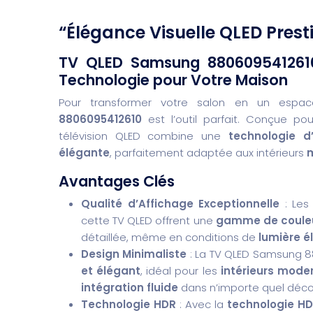
“Élégance Visuelle QLED Prest
TV QLED Samsung 8806095412610 
Technologie pour Votre Maison
Pour transformer votre salon en un espa
8806095412610
est l’outil parfait. Conçue pou
télévision QLED combine une
technologie d
élégante
, parfaitement adaptée aux intérieurs
Avantages Clés
Qualité d’Affichage Exceptionnelle
: Le
cette TV QLED offrent une
gamme de couleur
détaillée, même en conditions de
lumière é
Design Minimaliste
: La TV QLED Samsung 8
et élégant
, idéal pour les
intérieurs mode
intégration fluide
dans n’importe quel déco
Technologie HDR
: Avec la
technologie H