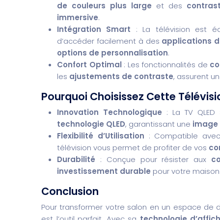
de couleurs plus large
et des
contras
immersive
.
Intégration Smart
: La télévision est 
d’accéder facilement à des
applications 
options de personnalisation
.
Confort Optimal
: Les fonctionnalités de
co
les
ajustements de contraste
, assurent u
Pourquoi Choisissez Cette Télévisi
Innovation Technologique
: La TV QLED 
technologie QLED
, garantissant une
image 
Flexibilité d’Utilisation
: Compatible ave
télévision vous permet de profiter de vos
co
Durabilité
: Conçue pour résister aux
c
investissement durable
pour votre maison
Conclusion
Pour transformer votre salon en un espace de 
est l’outil parfait. Avec sa
technologie d’affic