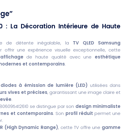
ige”
: La Décoration Intérieure de Haute
ce de détente inégalable, la
TV QLED Samsung
r offrir une expérience visuelle exceptionnelle, cette
’affichage
de haute qualité avec une
esthétique
modernes et contemporains
.
s
diodes à émission de lumière (LED)
utilisées dans
s vives et précises
, garantissant une image claire et
levée
.
806095412610 se distingue par son
design minimaliste
rnes et contemporains
. Son
profil réduit
permet une
r.
DR (High Dynamic Range)
, cette TV offre une
gamme