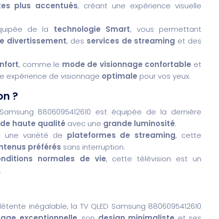
tes plus accentués
, créant une expérience visuelle
équipée de la
technologie Smart
, vous permettant
de divertissement
, des
services de streaming
et des
nfort
, comme le
mode de visionnage confortable
et
ne expérience de visionnage
optimale
pour vos yeux.
on ?
Samsung 8806095412610 est équipée de la dernière
de haute qualité
avec une
grande luminosité
.
c une variété de
plateformes de streaming
, cette
ntenus préférés
sans interruption.
onditions normales de vie
, cette télévision est un
.
détente inégalable, la TV QLED Samsung 8806095412610
hage exceptionnelle
, son
design minimaliste
et ses