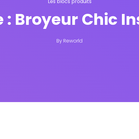
Les blocs produits
e : Broyeur Chic 
By
Reworld