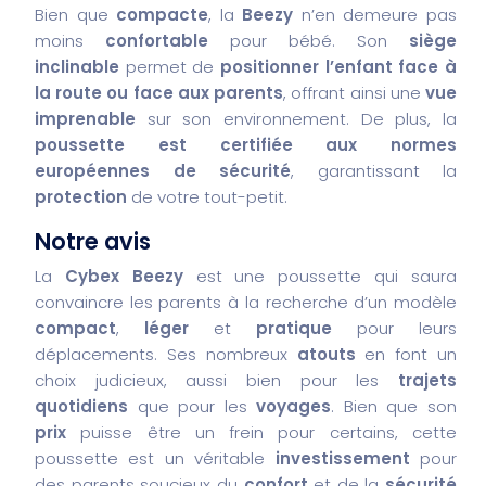
Bien que
compacte
, la
Beezy
n’en demeure pas
moins
confortable
pour bébé. Son
siège
inclinable
permet de
positionner l’enfant face à
la route ou face aux parents
, offrant ainsi une
vue
imprenable
sur son environnement. De plus, la
poussette est certifiée aux normes
européennes de sécurité
, garantissant la
protection
de votre tout-petit.
Notre avis
La
Cybex Beezy
est une poussette qui saura
convaincre les parents à la recherche d’un modèle
compact
,
léger
et
pratique
pour leurs
déplacements. Ses nombreux
atouts
en font un
choix judicieux, aussi bien pour les
trajets
quotidiens
que pour les
voyages
. Bien que son
prix
puisse être un frein pour certains, cette
poussette est un véritable
investissement
pour
des parents soucieux du
confort
et de la
sécurité