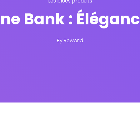
Les blocs produits
ne Bank : Éléganc
By
Reworld