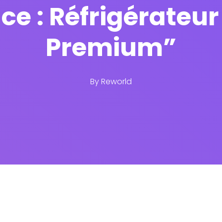
ce : Réfrigérateu
Premium”
By
Reworld